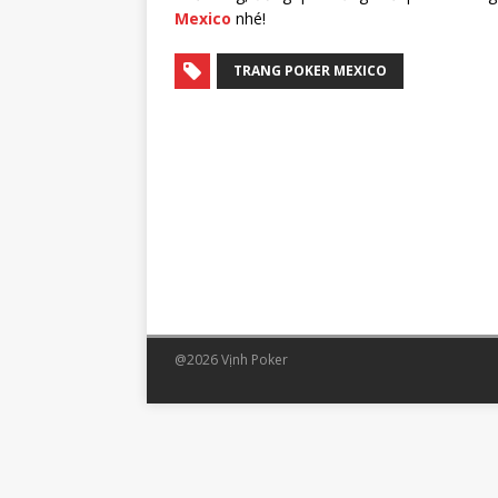
Mexico
nhé!
TRANG POKER MEXICO
@2026 Vịnh Poker