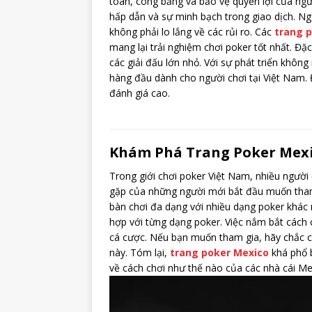
toàn, công bằng và bảo vệ quyền lợi của ngư
hấp dẫn và sự minh bạch trong giao dịch. N
không phải lo lắng về các rủi ro. Các
trang 
mang lại trải nghiệm chơi poker tốt nhất. Đặc
các giải đấu lớn nhỏ. Với sự phát triển khô
hàng đầu dành cho người chơi tại Việt Nam.
đánh giá cao.
Khám Phá Trang Poker Mexi
Trong giới chơi poker Việt Nam, nhiều người
gặp của những người mới bắt đầu muốn tham 
bàn chơi đa dạng với nhiều dạng poker khác 
hợp với từng dạng poker. Việc nắm bắt cách 
cá cược. Nếu bạn muốn tham gia, hãy chắc c
này. Tóm lại,
trang poker Mexico
khá phổ b
về cách chơi như thế nào của các nhà cái Me