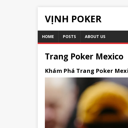
VỊNH POKER
HOME
POSTS
ABOUT US
Trang Poker Mexico
Khám Phá Trang Poker Mexic