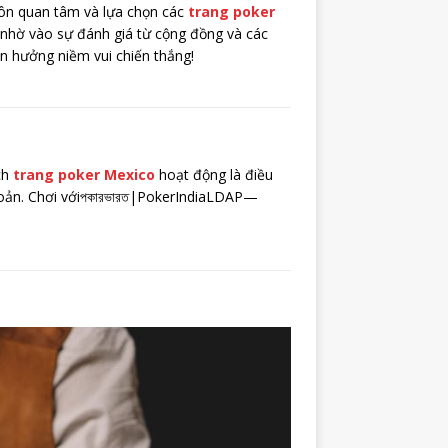
luôn quan tâm và lựa chọn các
trang poker
 nhờ vào sự đánh giá từ cộng đồng và các
ận hưởng niềm vui chiến thắng!
ch
trang poker Mexico
hoạt động là điều
khoản. Chơi vớiপকারভারত|PokerIndiaLDAP—