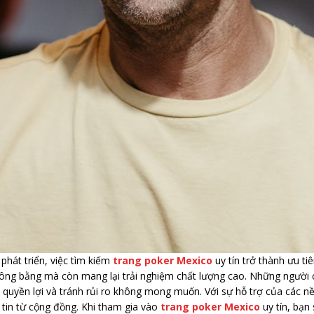
phát triển, việc tìm kiếm
trang poker Mexico
uy tín trở thành ưu t
ông bằng mà còn mang lại trải nghiệm chất lượng cao. Những người c
quyền lợi và tránh rủi ro không mong muốn. Với sự hỗ trợ của các n
 tin từ cộng đồng. Khi tham gia vào
trang poker Mexico
uy tín, bạn 