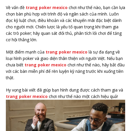
Về vấn đề
trang poker mexico
chơi như thế nào, bạn cần lựa
chọn bàn phù hợp với trình độ và ngân sách của mình. Luôn
đọc kỹ luật chơi, điều khoản và các khuyến mãi đặc biệt dành
cho người mới. Chiến lược là yếu tố quan trọng khi tham gia
các trò poker; hãy quan sát đối thủ, phân tích lối chơi để tăng
cơ hội thắng lớn.
Một điểm mạnh của
trang poker mexico
là sự đa dạng về
loại hình poker và giao diện thân thiện với người Việt. Nếu bạn
chưa biết
trang poker mexico
chơi như thế nào, hãy bắt đầu
với các bàn miễn phí để rèn luyện kỹ năng trước khi xuống tiền
thật.
Hy vọng bài viết đã giúp bạn hình dung được cách tham gia và
trang poker mexico
chơi như thế nào một cách hiệu quả!