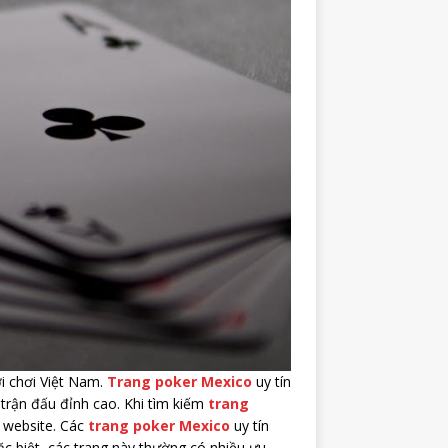
ời chơi Việt Nam.
Trang poker Mexico
uy tín
 trận đấu đỉnh cao. Khi tìm kiếm
trang
a website. Các
trang poker Mexico
uy tín
c biệt, các trang này thường có nhiều ưu