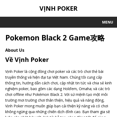
VỊNH POKER
MENU
Pokemon Black 2 Game攻略
About Us
Về Vịnh Poker
Vịnh Poker là cộng đồng chơi poker và các trò chơi thẻ bài
truyền thống và hiện đại tại Việt Nam. Chúng tôi cung cấp
thông tin, hướng dẫn cách chơi, cập nhật tin tức và chia sẻ kinh
nghiệm poker, bao gồm các dạng Hold’em, Omaha; và các trò
chơi offline như Pokémon Black 2. Với sứ mệnh tạo một môi
trường mơi trường chơi thân thiện, hiệu quả và năng động,
Vịnh Poker mong muốn giúp bạn cải thiện kỹ năng và có chơi
không ngừng qua những chiến dịch đỉnh cao. Bạn tham gia sẽ