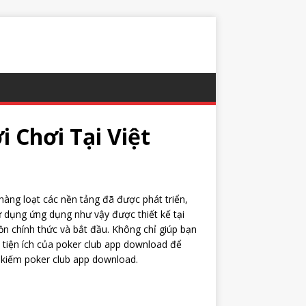
 Chơi Tại Việt
hàng loạt các nền tảng đã được phát triển,
sử dụng ứng dụng như vậy được thiết kế tại
ồn chính thức và bắt đầu. Không chỉ giúp bạn
 tiện ích của poker club app download để
m kiếm poker club app download.