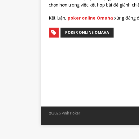
chọn hơn trong việc kết hợp bài để giành chi
Kết luận,
poker online Omaha
xứng đáng để
POKER ONLINE OMAHA
@2026 Vịnh Poker