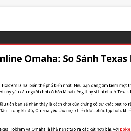
nline Omaha: So Sánh Texas 
 Hold’em là hai biến thể phổ biến nhất. Nếu bạn đang tìm kiếm một 
ơi này yêu cầu người chơi có bốn lá bài riêng thay vì hai như ở Texas
u tiên bạn sẽ nhận thấy là cách chơi của chúng có sự khác biệt rõ r
đầu. Trong khi đó, Omaha yêu cầu một chiến lược phức tạp hơn, khi
exas Hold’em và Omaha là khả năng tạo ra các kết hợp bài. Với
poke