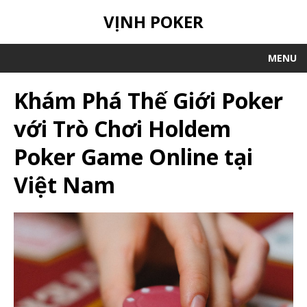
VỊNH POKER
MENU
Khám Phá Thế Giới Poker
với Trò Chơi Holdem
Poker Game Online tại
Việt Nam