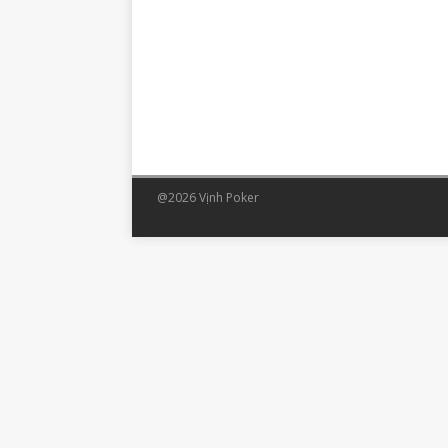
@2026 Vịnh Poker