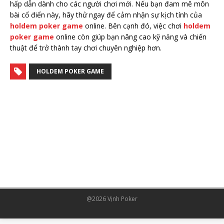
hấp dẫn dành cho các người chơi mới. Nếu bạn đam mê môn
bài cổ điển này, hãy thử ngay để cảm nhận sự kịch tính của
holdem poker game
online. Bên cạnh đó, việc chơi
holdem
poker game
online còn giúp bạn nâng cao kỹ năng và chiến
thuật để trở thành tay chơi chuyên nghiệp hơn.
HOLDEM POKER GAME
@2026 Vịnh Poker