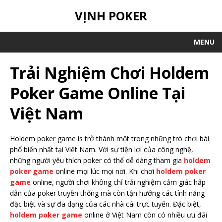
VỊNH POKER
MENU
Trải Nghiệm Chơi Holdem
Poker Game Online Tại
Việt Nam
Holdem poker game is trở thành một trong những trò chơi bài
phổ biến nhất tại Việt Nam. Với sự tiện lợi của công nghệ,
những người yêu thích poker có thể dễ dàng tham gia
holdem
poker game
online mọi lúc mọi nơi. Khi chơi
holdem poker
game
online, người chơi không chỉ trải nghiệm cảm giác hấp
dẫn của poker truyền thống mà còn tận hưởng các tính năng
đặc biệt và sự đa dạng của các nhà cái trực tuyến. Đặc biệt,
holdem poker game
online ở Việt Nam còn có nhiều ưu đãi